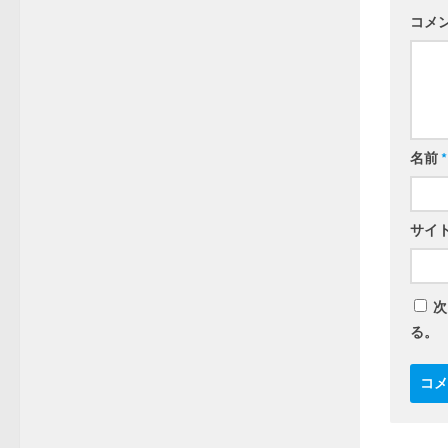
コメ
名前
*
サイ
次
る。