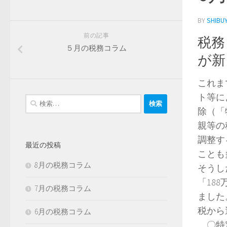
BY
SHIBU
前の記事
税務
５月の税務コラム
が新
これま
ト等に
検
除（「
索:
親等の
調整す
最近の投稿
ことも
8月の税務コラム
そうし
「18
7月の税務コラム
ました
税から
6月の税務コラム
〇特定