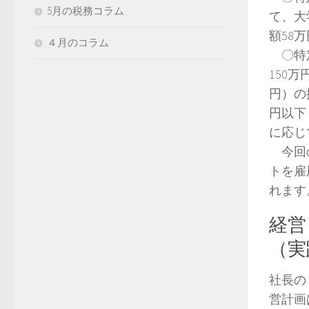
5月の税務コラム
て、大
額58
４月のコラム
〇特定
150
円）の
円以下
に応じ
今回の
トを雇
れます
経営
（実
社長の
営計画