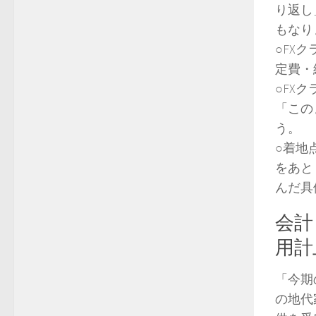
り返し
もなり
○FX
定費・
○FX
「この
う。
○着地
をあと
んだ具
会計
用計
「今期
の地代