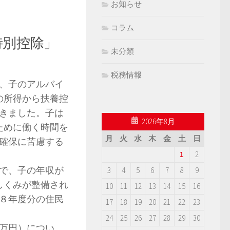
お知らせ
コラム
特別控除」
未分類
税務情報
は、子のアルバイ
の所得から扶養控
できました。子は
2026年8月
ために働く時間を
月
火
水
木
金
土
日
確保に苦慮する
1
2
で、子の年収が
3
4
5
6
7
8
9
しくみが整備され
10
11
12
13
14
15
16
８年度分の住民
17
18
19
20
21
22
23
24
25
26
27
28
29
30
万円）につい