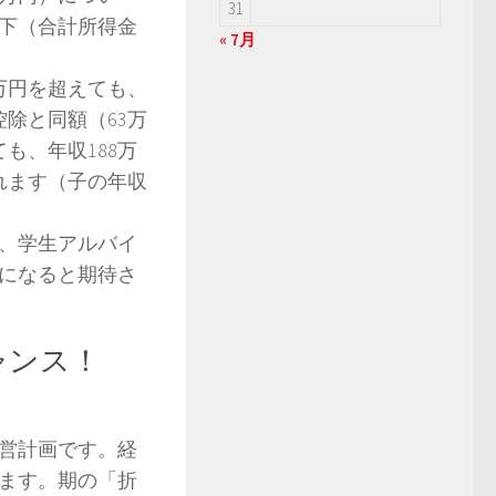
31
以下（合計所得金
« 7月
万円を超えても、
控除と同額（63万
も、年収188万
れます（子の年収
、学生アルバイ
になると期待さ
ャンス！
営計画です。経
ます。期の「折