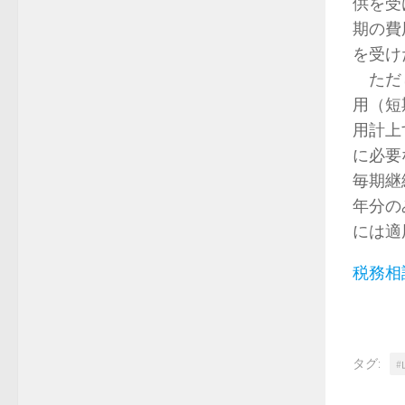
供を受
期の費
を受け
ただし
用（短
用計上
に必要
毎期継
年分の
には適
税務相
タグ: