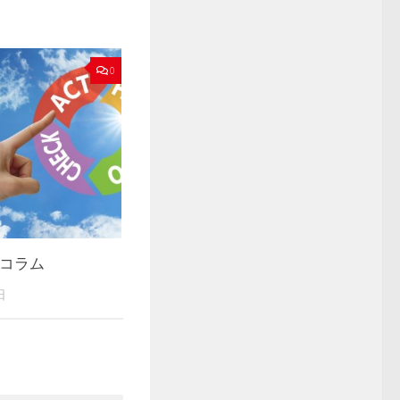
0
務コラム
日