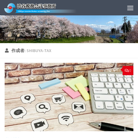
Skip to content
作成者:
SHIBUYA-TAX
0