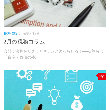
税務情報
2026年2月8日
2月の税務コラム
会計：決算をサクッとキチンと終わらせる！──決算時は
「資産・負債の残...
0