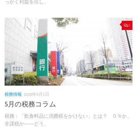
っかく利益を出し...
0
税務情報
2026年5月1日
5月の税務コラム
税務：「飲食料品に消費税をかけない」とは？ ０％か、
非課税か――どう...