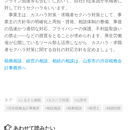
ンライン面接等も含む）において、自社の従業員が求職者に
対して行うセクハラをいいます。
事業主は、カスハラ対策・求職者セクハラ対策として、事
業主の方針等の明確化と周知・啓発、相談体制の整備、事後
の迅速かつ適切な対応、プライバシーの保護、不利益取扱い
の禁止――などの措置をとることが求められます。厚生労働
省が公開しているツール類も活用しながら、カスハラ・求職
者セクハラ対策に関する自社の対応方針を定めましょう。
税務相談、経営の相談、相続の相談は、山形市の渋谷税務会
計事務所へ
タグ:
#ふるさと納税
#カスハラ対策
#山形市
#渋谷税務会計事務所
#相続相談
#税務相談
#税理士
#雑損控除
あわせて読みたい