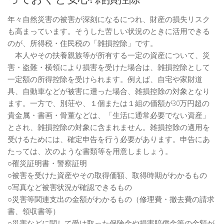
年々自然災害の被害が深刻になるにつれ、財産の損失リスク
も高まっています。そうした苦しい状況のときに活用できる
のが、所得税・住民税の「雑損控除」です。
本人やその扶養親族等が所有する一定の資産について、災
害・盗難・横領により損害を受けた場合は、雑損控除として
一定額の所得控除を受けられます。例えば、自宅や家財道
具、自動車などが被害に遭った場合、雑損控除の対象となり
ます。一方で、別荘や、１個または１組の価額が30万円超の
貴金属・書画・骨董などは、「生活に通常必要でない資産」
とされ、雑損控除の対象に含まれません。雑損控除の適用を
受けるためには、確定申告を行う必要があります。申告にあ
たっては、次のような書類等を用意しましょう。
○罹災証明書・警察証明
○被害を受けた資産やその取得価額、取得時期がわかるもの
○写真など被害状況が確認できるもの
○災害等関連支出の金額がわかるもの（修理費・撤去費の請求
書、領収書等）
○災害などに関して受け取った保険金や損害賠償金等の金額が