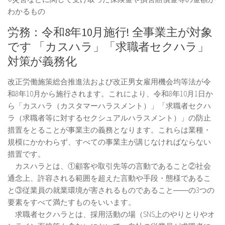
わかるもの
労務：令和8年10月施行! 全事業主が対象
です 「カスハラ」「求職者セクハラ」
対策が義務化
改正労働施策総合推進法および改正男女雇用機会均等法が令
和8年10月から施行されます。これにより、令和8年10月1日か
ら「カスハラ（カスタマーハラスメント）」「求職者セクハ
ラ（求職者等に対するセクシュアルハラスメント）」の防止
措置をとることが事業主の義務となります。これらは業種・
規模にかかわらず、すべての事業主が講じなければならない
措置です。
カスハラとは、①顧客や取引先等の言動であること②社会
通念上、許容される範囲を超えた言動や手段・態様であるこ
と③従業員の就業環境が害されるものであること――の3つの
要素をすべて満たすものをいいます。
求職者セクハラとは、採用活動の場（SNS上のやりとりやオ