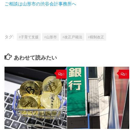
ご相談は山形市の渋谷会計事務所へ
タグ:
#子育て支援
#山形市
#改正戸籍法
#税制改正
あわせて読みたい
0
0