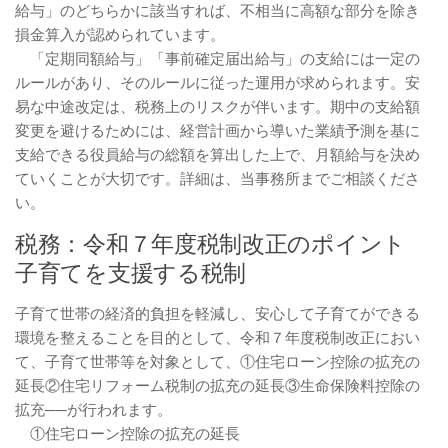
給与」のどちらかに該当すれば、不相当に高額な部分を除き
損金算入が認められています。
「定期同額給与」「事前確定届出給与」の支給には一定の
ルールがあり、そのルールに従った運用が求められます。安
易な中途改定は、税務上のリスクが伴います。期中の支給額
変更を避けるためには、経営計画から導いた業績予測を基に
支給できる役員給与の総額を算出した上で、月額給与を決め
ていくことが大切です。詳細は、当事務所までご相談くださ
い。
税務：令和７年度税制改正のポイント
子育てを支援する税制
子育て世帯の経済的負担を軽減し、安心して子育てができる
環境を整えることを目的として、令和７年度税制改正におい
て、子育て世帯等を対象として、①住宅ローン控除の拡充の
延長②住宅リフォーム税制の拡充の延長③生命保険料控除の
拡充──が行われます。
①住宅ローン控除の拡充の延長