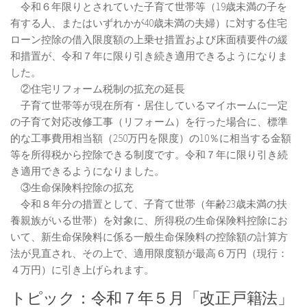
令和６年限りとされていた子育て世帯等（19歳未満の子を
有する人、またはいずれかが40歳未満の夫婦）に対する住宅
ローン控除の借入限度額の上乗せ措置および床面積要件の緩
和措置が、令和７年に限り引き続き適用できるようになりま
した。
②住宅リフォーム税制の拡充の延長
子育て世帯等が現在所有・居住しているマイホームに一定
の子育て対応改修工事（リフォーム）を行った場合に、標準
的な工事費用相当額（250万円を限度）の10％に相当する金額
等を所得税から控除できる制度です。令和７年に限り引き続
き適用できるようになりました。
③生命保険料控除の拡充
令和８年分の措置として、子育て世帯（年齢23歳未満の扶
養親族がいる世帯）を対象に、所得税の生命保険料控除にお
いて、新生命保険料に係る一般生命保険料の控除額の計算方
法が見直され、その上で、適用限度額が最高６万円（現行：
４万円）に引き上げられます。
トピック：令和７年５月「改正戸籍法」