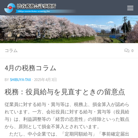
Skip to content
コラム
0
4月の税務コラム
BY
SHIBUYA-TAX
·
2025年4月3日
税務：役員給与を見直すときの留意点
従業員に対する給与・賞与等は、税務上、損金算入が認めら
れています。一方、会社役員に対する給与・賞与等（役員給
与）は、利益調整等の「経営の恣意性」の排除といった観点
から、原則として損金不算入とされています。
ただし、中小企業では、「定期同額給与」「事前確定届出